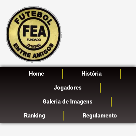
Ir
para
o
conteúdo
Home
História
Jogadores
Galeria de Imagens
Ranking
Regulamento