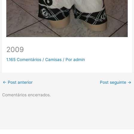
2009
1.165 Comentários
/
Camisas
/ Por
admin
←
Post anterior
Post seguinte
→
Comentários encerrados.