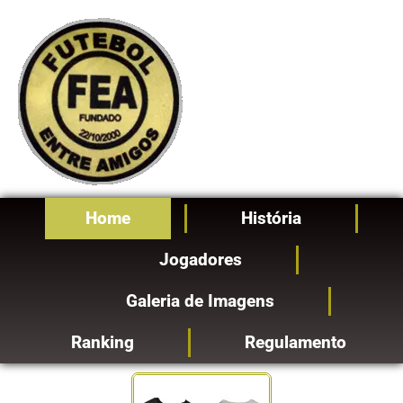
Ir
para
o
conteúdo
Home
História
Jogadores
Galeria de Imagens
Ranking
Regulamento