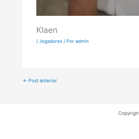
Klaen
/
Jogadores
/ Por
admin
←
Post anterior
Copyrigh