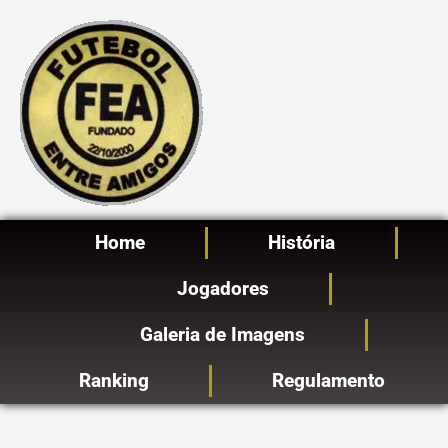
Ir
para
o
conteúdo
Home
História
Jogadores
Galeria de Imagens
Ranking
Regulamento