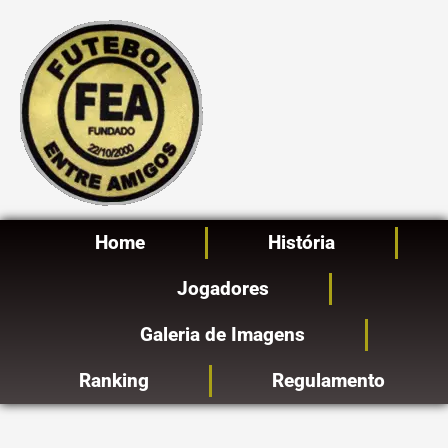
Ir
para
o
conteúdo
Home
História
Jogadores
Galeria de Imagens
Ranking
Regulamento