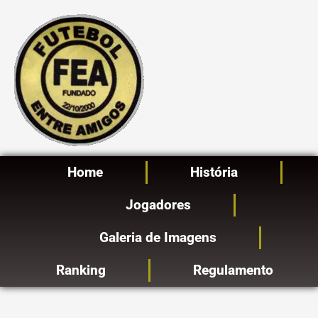
Ir
para
o
conteúdo
Home
História
Jogadores
Galeria de Imagens
Ranking
Regulamento